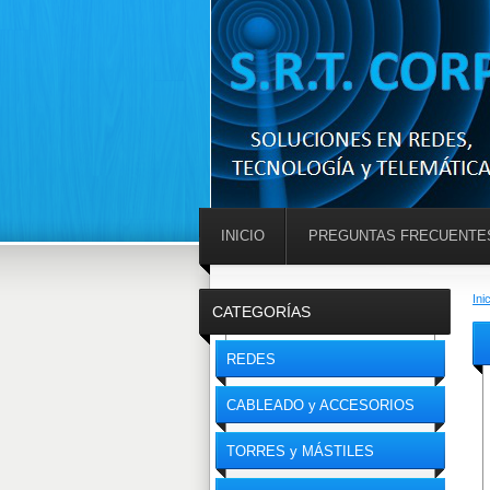
INICIO
PREGUNTAS FRECUENTE
Ini
CATEGORÍAS
REDES
CABLEADO y ACCESORIOS
TORRES y MÁSTILES