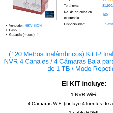
Te ahorras:
$1,000
No. de artículos en
100
existencia:
Disponibilidad:
En exi
Vendedor:
HIKVISION
Peso:
6
Garantía (meses):
4
(120 Metros Inalámbricos) Kit IP In
NVR 4 Canales / 4 Cámaras Bala para
de 1 TB / Modo Repeti
El KIT incluye:
1 NVR WiFi.
4 Cámaras WiFi (incluye 4 fuentes de a
1 cable HDMI.