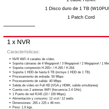
1 Disco duro de 1 TB (W10PU
1 Patch Cord
**************************
1 x NVR
Características:
NVR WiFi 4 canales de vídeo.
Soporta cámaras de 4 Megapixel / 3 Megapixel / 2 Megapixel / 1 Me
Soporta compresión H.265+ / H.265 / H.264.
Soporta 1 HDD de hasta 6 TB (incluye 1 HDD de 1 TB).
Procesamiento de entrada: 50 Mbps.
Procesamiento de salida: 40 Mbps.
Salida de vídeo en Full HD (VGA y HDMI, salida simultanea).
Cuenta con 2 antenas WiFI (frecuencia 2.4 GHz).
1 Puerto de red RJ45 (10 / 100 Mbps).
Alimentación y consumo: 12 vcd / 12 watts.
Dimensiones: 265 x 225 x 48 mm.
Peso: 1.6 kgs.