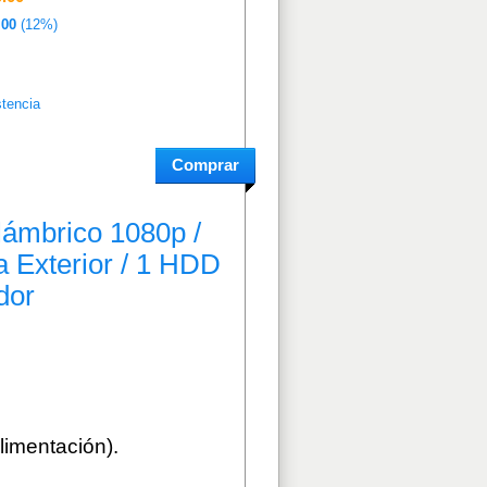
.00
(12%)
stencia
alámbrico 1080p /
 Exterior / 1 HDD
dor
limentación).