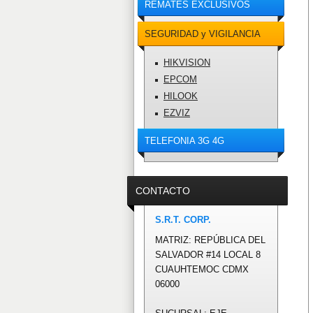
REMATES EXCLUSIVOS
SEGURIDAD y VIGILANCIA
HIKVISION
EPCOM
HILOOK
EZVIZ
TELEFONIA 3G 4G
CONTACTO
S.R.T. CORP.
MATRIZ: REPÚBLICA DEL
SALVADOR #14 LOCAL 8
CUAUHTEMOC CDMX
06000