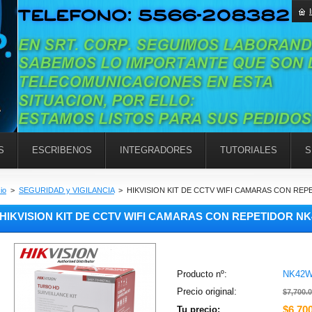
S
ESCRIBENOS
INTEGRADORES
TUTORIALES
S
cio
>
SEGURIDAD y VIGILANCIA
>
HIKVISION KIT DE CCTV WIFI CAMARAS CON REP
HIKVISION KIT DE CCTV WIFI CAMARAS CON REPETIDOR NK
Producto nº:
NK42W
Precio original:
$7,700.
$6,70
Tu precio: