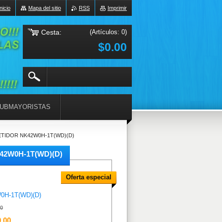
Inicio
Mapa del sitio
RSS
Imprimir
Cesta:
(Artículos: 0)
$0.00
UBMAYORISTAS
ETIDOR NK42W0H-1T(WD)(D)
42W0H-1T(WD)(D)
Oferta especial
0H-1T(WD)(D)
00
0.00