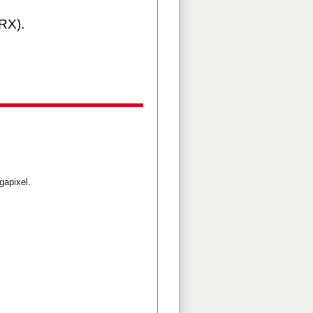
RX).
gapixel.