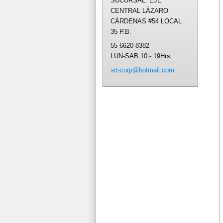
SUCURSAL: EJE
CENTRAL LÁZARO
CÁRDENAS #54 LOCAL
35 P.B.
55 6620-8382
LUN-SAB 10 - 19Hrs.
srt-corp
@hotmail
.com