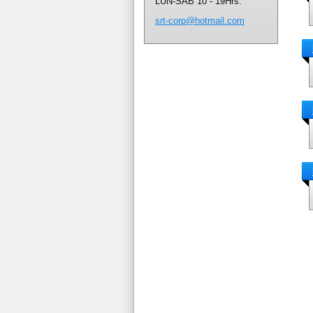
LUN-SAB 10 - 19Hrs.
srt-corp
@hotmail
.com