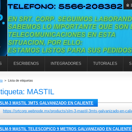
S
ESCRIBENOS
INTEGRADORES
TUTORIALES
S
cio
>
Lista de etiquetas
tiqueta: MASTIL
SLM-3 MASTIL 3MTS GALVANIZADO EN CALIENTE
https://srtcorp.webnode.mx/products/slm-3-mastil-3mts-galvanizado-en-cali
SLM-9 MASTIL TELESCOPICO 9 METROS GALVANIZADO EN CALIENTE