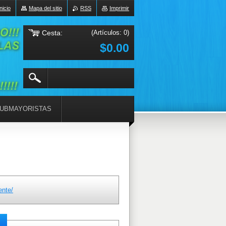
Inicio
Mapa del sitio
RSS
Imprimir
Cesta:
(Artículos: 0)
$0.00
UBMAYORISTAS
ente/