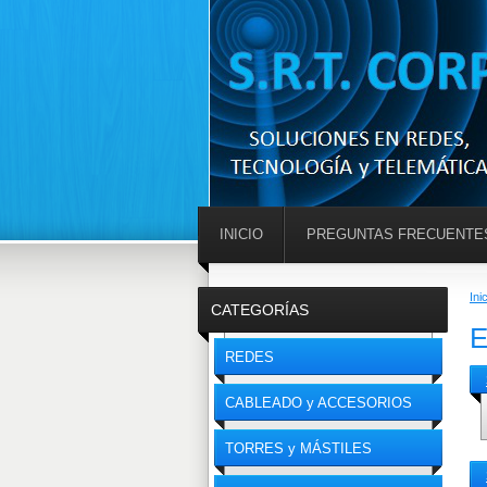
INICIO
PREGUNTAS FRECUENTE
Ini
CATEGORÍAS
E
REDES
CABLEADO y ACCESORIOS
TORRES y MÁSTILES