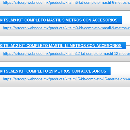
https://srtcorp.webnode.mx/products/kitslm6-kit-completo-mastil-6-metros-
KITSLM9 KIT COMPLETO MASTIL 9 METROS CON ACCESORIOS
https://srtcorp.webnode.mx/products/kitslm9-kit-completo-mastil-9-metros-
KITSLM12 KIT COMPLETO MASTIL 12 METROS CON ACCESORIOS
https://srtcorp.webnode.mx/products/kitslm12-kit-completo-mastil-12-metro
KITSLM15 KIT COMPLETO 15 METROS CON ACCESORIOS
https://srtcorp.webnode.mx/products/kitslm15-kit-completo-15-metros-con-a