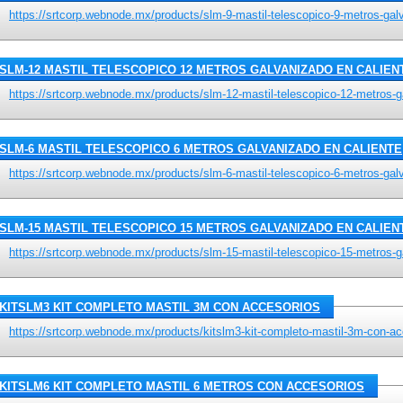
https://srtcorp.webnode.mx/products/slm-9-mastil-telescopico-9-metros-galv
SLM-12 MASTIL TELESCOPICO 12 METROS GALVANIZADO EN CALIEN
https://srtcorp.webnode.mx/products/slm-12-mastil-telescopico-12-metros-g
SLM-6 MASTIL TELESCOPICO 6 METROS GALVANIZADO EN CALIENTE
https://srtcorp.webnode.mx/products/slm-6-mastil-telescopico-6-metros-galv
SLM-15 MASTIL TELESCOPICO 15 METROS GALVANIZADO EN CALIEN
https://srtcorp.webnode.mx/products/slm-15-mastil-telescopico-15-metros-g
KITSLM3 KIT COMPLETO MASTIL 3M CON ACCESORIOS
https://srtcorp.webnode.mx/products/kitslm3-kit-completo-mastil-3m-con-ac
KITSLM6 KIT COMPLETO MASTIL 6 METROS CON ACCESORIOS