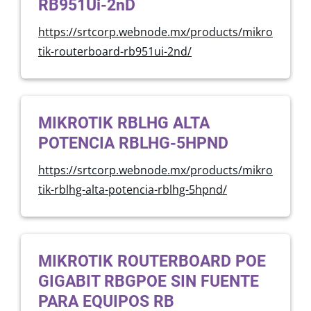
RB951Ui-2nD
https://srtcorp.webnode.mx/products/mikro
tik-routerboard-rb951ui-2nd/
MIKROTIK RBLHG ALTA
POTENCIA RBLHG-5HPND
https://srtcorp.webnode.mx/products/mikro
tik-rblhg-alta-potencia-rblhg-5hpnd/
MIKROTIK ROUTERBOARD POE
GIGABIT RBGPOE SIN FUENTE
PARA EQUIPOS RB