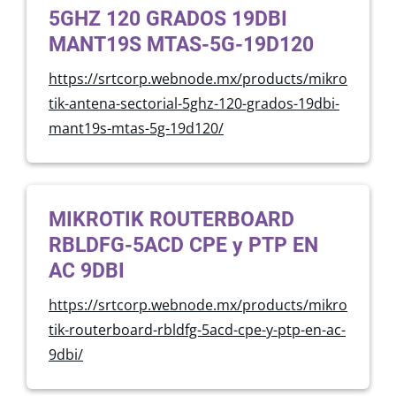
5GHZ 120 GRADOS 19DBI
MANT19S MTAS-5G-19D120
https://srtcorp.webnode.mx/products/mikro
tik-antena-sectorial-5ghz-120-grados-19dbi-
mant19s-mtas-5g-19d120/
MIKROTIK ROUTERBOARD
RBLDFG-5ACD CPE y PTP EN
AC 9DBI
https://srtcorp.webnode.mx/products/mikro
tik-routerboard-rbldfg-5acd-cpe-y-ptp-en-ac-
9dbi/