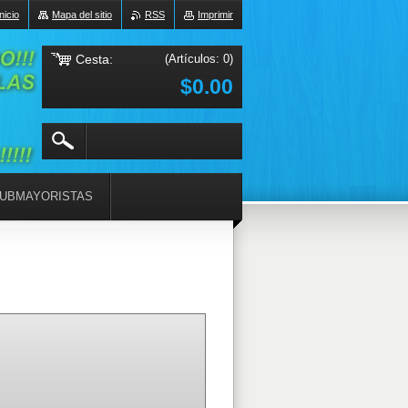
Inicio
Mapa del sitio
RSS
Imprimir
Cesta:
(Artículos: 0)
$0.00
UBMAYORISTAS