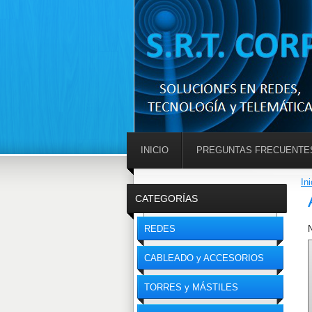
INICIO
PREGUNTAS FRECUENTE
Ini
CATEGORÍAS
REDES
N
CABLEADO y ACCESORIOS
TORRES y MÁSTILES