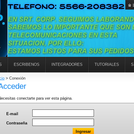
S
ESCRIBENOS
INTEGRADORES
TUTORIALES
S
cio
>
Conexión
Acceder
ecesitas conectarte para ver esta página.
E-mail
Contraseña
Ingresar