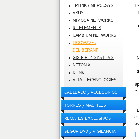
TPLINK / MERCUSYS
Li
ASUS
MIMOSA NETWORKS
RF ELEMENTS
CAMBIUM NETWORKS
LIGOWAVE /
DELIBERANT
GIS FIRE4 SYSTEMS
N
NETONIX
t
DLINK
ALTAI TECHNOLOGIES
ap
el
CABLEADO y ACCESORIOS
TORRES y MÁSTILES
L
es
REMATES EXCLUSIVOS
te
SEGURIDAD y VIGILANCIA
L