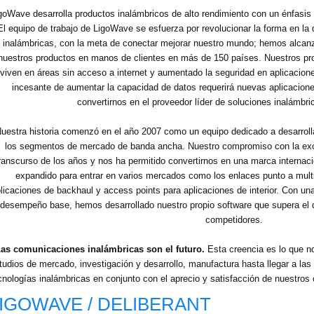
goWave desarrolla productos inalámbricos de alto rendimiento con un énfasis en
El equipo de trabajo de LigoWave se esfuerza por revolucionar la forma en la
inalámbricas, con la meta de conectar mejorar nuestro mundo; hemos alcanz
nuestros productos en manos de clientes en más de 150 países. Nuestros p
viven en áreas sin acceso a internet y aumentado la seguridad en aplicacion
incesante de aumentar la capacidad de datos requerirá nuevas aplicacione
convertirnos en el proveedor líder de soluciones inalámbr
uestra historia comenzó en el año 2007 como un equipo dedicado a desarrolla
los segmentos de mercado de banda ancha. Nuestro compromiso con la excel
ranscurso de los años y nos ha permitido convertirnos en una marca internac
expandido para entrar en varios mercados como los enlaces punto a mult
licaciones de backhaul y access points para aplicaciones de interior. Con un
 desempeño base, hemos desarrollado nuestro propio software que supera el
competidores.
as comunicaciones inalámbricas son el futuro.
Esta creencia es lo que n
tudios de mercado, investigación y desarrollo, manufactura hasta llegar a las
cnologías inalámbricas en conjunto con el aprecio y satisfacción de nuestros c
IGOWAVE / DELIBERANT