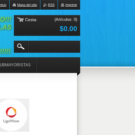
Inicio
Mapa del sitio
RSS
Imprimir
Cesta:
(Artículos: 0)
$0.00
UBMAYORISTAS