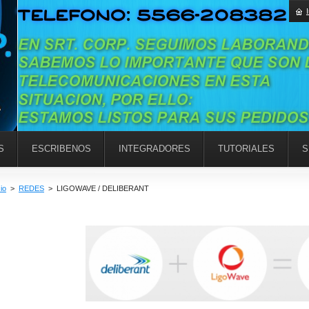
S
ESCRIBENOS
INTEGRADORES
TUTORIALES
S
cio
>
REDES
>
LIGOWAVE / DELIBERANT