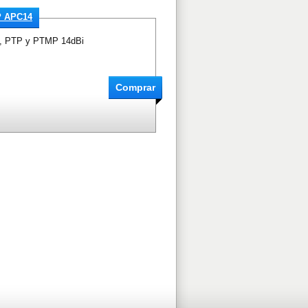
P APC14
, PTP y PTMP 14dBi