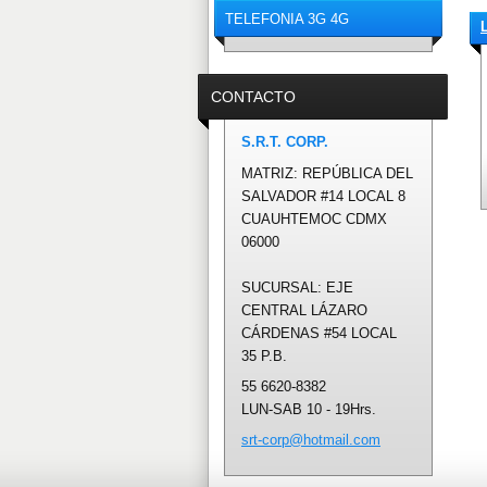
TELEFONIA 3G 4G
CONTACTO
S.R.T. CORP.
MATRIZ: REPÚBLICA DEL
SALVADOR #14 LOCAL 8
CUAUHTEMOC CDMX
06000
SUCURSAL: EJE
CENTRAL LÁZARO
CÁRDENAS #54 LOCAL
35 P.B.
55 6620-8382
LUN-SAB 10 - 19Hrs.
srt-corp
@hotmail
.com