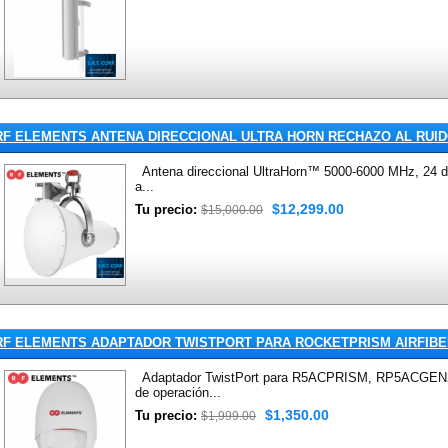
RF ELEMENTS ANTENA DIRECCIONAL ULTRA HORN RECHAZO AL RUIDO
Antena direccional UltraHorn™ 5000-6000 MHz, 24 dBi
a...
$12,299.00
Tu precio:
$15,000.00
RF ELEMENTS ADAPTADOR TWISTPORT PARA ROCKETPRISM AIRFIBE
Adaptador TwistPort para R5ACPRISM, RP5ACGEN2,
de operación...
$1,350.00
Tu precio:
$1,999.00