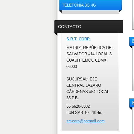
TELEFONIA 3G 4G
CONTACTO
S.R.T. CORP.
MATRIZ: REPÚBLICA DEL
SALVADOR #14 LOCAL 8
CUAUHTEMOC CDMX
06000
SUCURSAL: EJE
CENTRAL LÁZARO
CÁRDENAS #54 LOCAL
35 P.B.
55 6620-8382
LUN-SAB 10 - 19Hrs.
srt-corp
@hotmail
.com