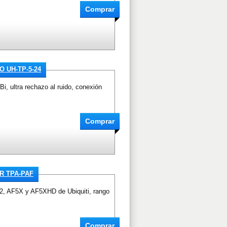
 UH-TP-5-24
, ultra rechazo al ruido, conexión
R TPA-PAF
 AF5X y AF5XHD de Ubiquiti, rango