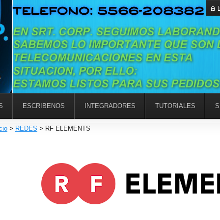
S
ESCRIBENOS
INTEGRADORES
TUTORIALES
S
cio
>
REDES
>
RF ELEMENTS