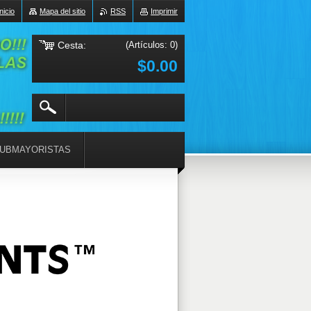
Inicio
Mapa del sitio
RSS
Imprimir
Cesta:
(Artículos: 0)
$0.00
UBMAYORISTAS